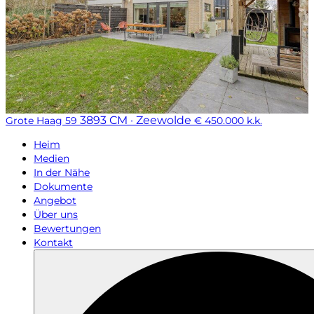
3893 CM · Zeewolde
Grote Haag 59
€ 450.000 k.k.
Heim
Medien
In der Nähe
Dokumente
Angebot
Über uns
Bewertungen
Kontakt