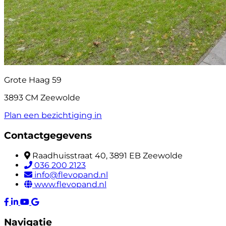
Grote Haag 59
3893 CM Zeewolde
Plan een bezichtiging in
Contactgegevens
Raadhuisstraat 40, 3891 EB Zeewolde
036 200 2123
info@flevopand.nl
www.flevopand.nl
Navigatie